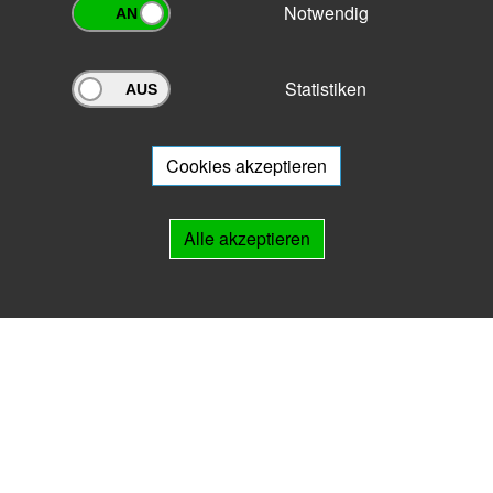
Notwendig
Statistiken
Archivportal Thüringen
Sie wollen mit Ihrem Archiv am Archivportal teilnehmen? Gern stehen
wir
Ihnen beratend zur Seite.
Cookies akzeptieren
Links
Alle akzeptieren
IMPRESSUM
HILFE
Kontakt
Landesarchiv Thüringen