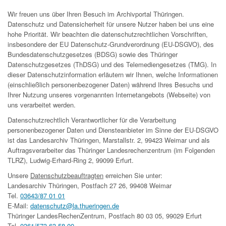
Wir freuen uns über Ihren Besuch im Archivportal Thüringen.
Datenschutz und Datensicherheit für unsere Nutzer haben bei uns eine
hohe Priorität. Wir beachten die datenschutzrechtlichen Vorschriften,
insbesondere der EU Datenschutz-Grundverordnung (EU-DSGVO), des
Bundesdatenschutzgesetzes (BDSG) sowie des Thüringer
Datenschutzgesetzes (ThDSG) und des Telemediengesetzes (TMG). In
dieser Datenschutzinformation erläutern wir Ihnen, welche Informationen
(einschließlich personenbezogener Daten) während Ihres Besuchs und
Ihrer Nutzung unseres vorgenannten Internetangebots (Webseite) von
uns verarbeitet werden.
Datenschutzrechtlich Verantwortlicher für die Verarbeitung
personenbezogener Daten und Diensteanbieter im Sinne der EU-DSGVO
ist das Landesarchiv Thüringen, Marstallstr. 2, 99423 Weimar und als
Auftragsverarbeiter das Thüringer Landesrechenzentrum (im Folgenden
TLRZ), Ludwig-Erhard-Ring 2, 99099 Erfurt.
Unsere
Datenschutzbeauftragten
erreichen Sie unter:
Landesarchiv Thüringen, Postfach 27 26, 99408 Weimar
Tel.
03643/87 01 01
E-Mail:
datenschutz@la.thueringen.de
Thüringer LandesRechenZentrum, Postfach 80 03 05, 99029 Erfurt
Tel.
0361/573 63 58 00